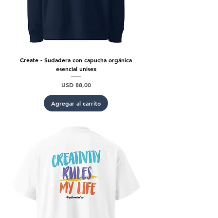
Create - Sudadera con capucha orgánica
esencial unisex
Precio
USD 88,00
Agregar al carrito