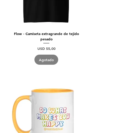
Flow - Camiseta extragrande de tejido
pesado
Precio
USD 55,00
Agotado