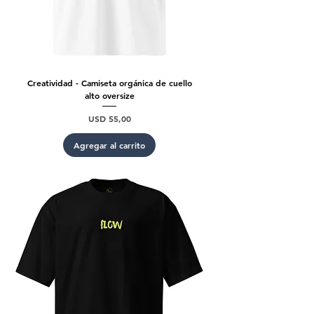
Creatividad - Camiseta orgánica de cuello
alto oversize
Precio
USD 55,00
Agregar al carrito