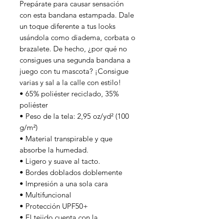
Prepárate para causar sensación
con esta bandana estampada. Dale
un toque diferente a tus looks
usándola como diadema, corbata o
brazalete. De hecho, ¿por qué no
consigues una segunda bandana a
juego con tu mascota? ¡Consigue
varias y sal a la calle con estilo!
• 65% poliéster reciclado, 35%
poliéster
• Peso de la tela: 2,95 oz/yd² (100
g/m²)
• Material transpirable y que
absorbe la humedad.
• Ligero y suave al tacto.
• Bordes doblados doblemente
• Impresión a una sola cara
• Multifuncional
• Protección UPF50+
• El tejido cuenta con la