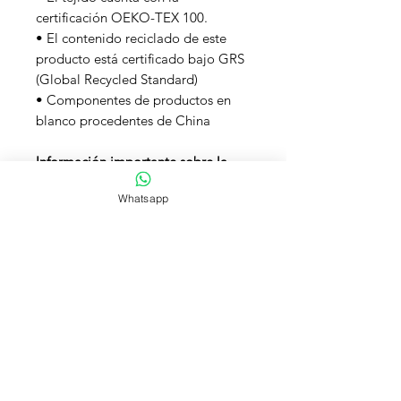
certificación OEKO-TEX 100.
• El contenido reciclado de este
producto está certificado bajo GRS
(Global Recycled Standard)
• Componentes de productos en
blanco procedentes de China
Información importante sobre la
talla
: La bandana más pequeña es
Whatsapp
para usar como accesorio de bolso
y no es apta para adultos.
Si la
pides para un adulto, elige la talla
grande.
NUESTRA OFICINA: