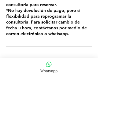
consultoría para reservar.
*No hay devolución de pago, pero si
flexibilidad para reprogramar la
consultoría. Para solicitar cambio de
fecha u hora, contáctanos por medio de
correo electrónico o whatsapp.
Datos de contacto
Whatsapp
+506 71224813
yelloww.mind@gmail.com
Costa Rica
NUESTRA OFICINA: