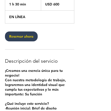
dólares
1 h 30 min
1
USD 600
estadounidenses
3
EN LÍNEA
0
m
i
Reservar ahora
n
Descripción del servicio
¡Creamos una esencia única para tu
negocio!
Con nuestra metodología de trabajo,
lograremos una identidad visual que
cumpla tus expectativas y lo más
importante: Su función
¿Qué incluye este servicio?
-Reunión inicial: Brief de diseño