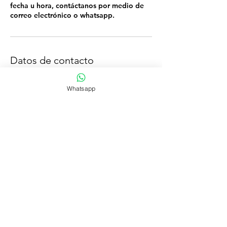
fecha u hora, contáctanos por medio de
correo electrónico o whatsapp.
Datos de contacto
+506 71224813
Whatsapp
yelloww.mind@gmail.com
Costa Rica
NUESTRA OFICINA:
CORREO ELECTRÓNICO:
yelloww.mind@gmail.com
/